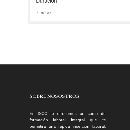
Duracion
7 meses
SOBRE NOSOSTROS
En ISCC te ofrecemos un curso de
formación laboral integral que te
permitirá una rápida inserción laboral,